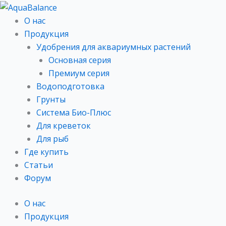
Перейти
к
О нас
содержимому
Продукция
Удобрения для аквариумных растений
Основная серия
Премиум серия
Водоподготовка
Грунты
Система Био-Плюс​
Для креветок​
Для рыб
Где купить
Статьи
Форум
О нас
Продукция