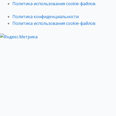
Политика использования cookie-файлов
Политика конфиденциальности
Политика использования cookie-файлов
О нас
Продукция
Удобрения для аквариумных растений
Основная серия
Премиум серия
Водоподготовка
Грунты
Система Био-Плюс​
Для креветок​
Для рыб
Где купить