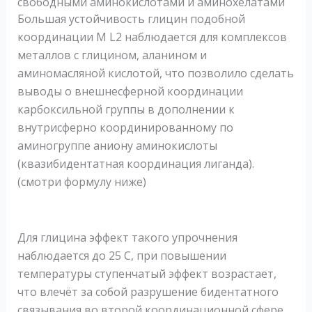
свободными аминокислотами и аминохелатами
Большая устойчивость глицин подобной
координации M L2 наблюдается для комплексов
металлов с глицином, аланином и
аминомасляной кислотой, что позволило сделать
выводы о внешнесферной координации
карбоксильной группы в дополнении к
внутрисферно координированному по
аминогруппе аниону аминокислоты
(квазибидентатная координация лиганда).
(смотри формулу ниже)
Для глицина эффект такого упрочнения
наблюдается до 25 С, при повышении
температуры ступенчатый эффект возрастает,
что влечёт за собой разрушение бидентатного
связывания во второй координационной сфере.