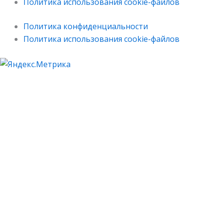
Политика использования cookie-файлов
Политика конфиденциальности
Политика использования cookie-файлов
О нас
Продукция
Удобрения для аквариумных растений
Основная серия
Премиум серия
Водоподготовка
Грунты
Система Био-Плюс​
Для креветок​
Для рыб
Где купить
Статьи