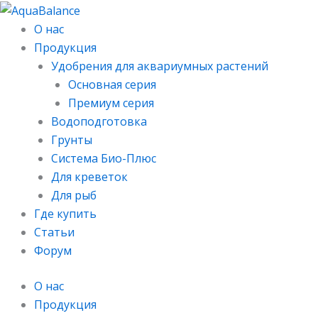
Перейти
к
О нас
содержимому
Продукция
Удобрения для аквариумных растений
Основная серия
Премиум серия
Водоподготовка
Грунты
Система Био-Плюс​
Для креветок​
Для рыб
Где купить
Статьи
Форум
О нас
Продукция